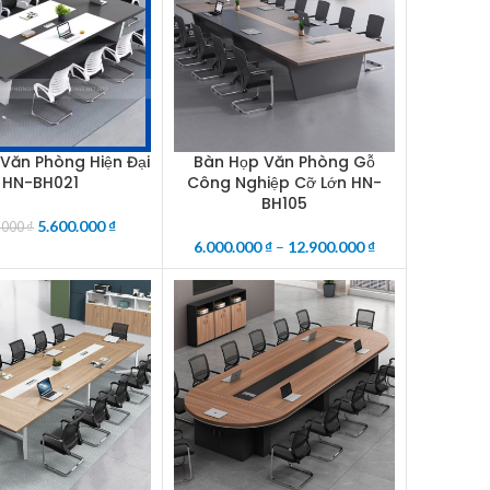
Văn Phòng Hiện Đại
Bàn Họp Văn Phòng Gỗ
CART
SELECT OPTIONS
HN-BH021
Công Nghiệp Cỡ Lớn HN-
BH105
5.600.000
₫
.000
₫
6.000.000
₫
–
12.900.000
₫