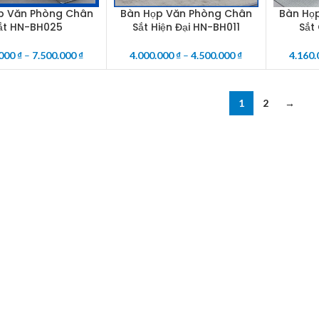
p Văn Phòng Chân
Bàn Họp Văn Phòng Chân
Bàn Họ
OPTIONS
SELECT OPTIONS
SELECT O
ắt HN-BH025
Sắt Hiện Đại HN-BH011
Sắt
.000
₫
–
7.500.000
₫
4.000.000
₫
–
4.500.000
₫
4.160
1
2
→