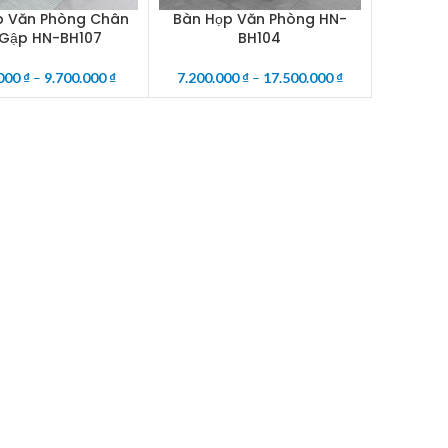
p Văn Phòng Chân
Bàn Họp Văn Phòng HN-
PTIONS
SELECT OPTIONS
 Gập HN-BH107
BH104
.000
₫
–
9.700.000
₫
7.200.000
₫
–
17.500.000
₫