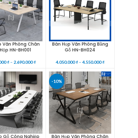
p Văn Phòng Chân
Bàn Họp Văn Phòng Bằng
PTIONS
SELECT OPTIONS
 Hộp HN-BH001
Gỗ HN-BH024
.000
₫
–
2.690.000
₫
4.050.000
₫
–
4.550.000
₫
-10%
p Gỗ Công Nghiệp
Bàn Họp Văn Phòng Chân
CART
SELECT OPTIONS