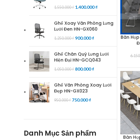
1.400.000
₫
1.550.000
₫
Ghế Xoay Văn Phòng Lưng
Lưới Đen HN-GX060
Bàn Họp
ADD TO 
900.000
₫
1.250.000
₫
Đ
Ghế Chân Quỳ Lưng Lưới
6.15
Hiện Đại HN-GCQ043
800.000
₫
1.050.000
₫
Ghế Văn Phòng Xoay Lưới
Đẹp HN-GX023
750.000
₫
950.000
₫
Danh Mục Sản phẩm
Bàn Họ
ADD TO 