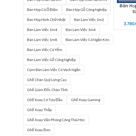
Bàn Họ
SELECT 
Bàn Họp Có Ổ Điện
Bàn Họp Gỗ Công Nghiệp
S
Bàn Họp Hình Chữ Nhật
Bàn Làm Việc 1m2
3.780
Bàn Làm Việc 1m4
Bàn Làm Việc 1m6
Bàn Làm Việc 1m8
Bàn Làm Việc Có Ngăn Kéo
Bàn Làm Việc Có Yếm
Bàn Làm Việc Gỗ Công Nghiệp
Cụm Bàn Làm Việc Có Vách Ngăn
Ghế Chân Quỳ Lưng Cao
Ghế Giám Đốc Chân Tĩnh
Ghế Xoay Có Tựa Đầu
Ghế Xoay Gaming
Ghế Xoay Thấp
Ghế Xoay Văn Phòng Công Thái Học
Ghế Xoay Đen