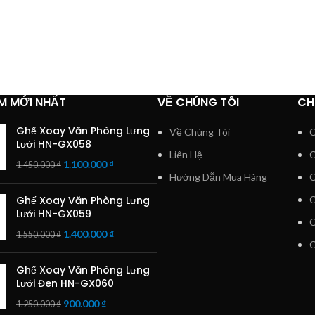
M MỚI NHẤT
VỀ CHÚNG TÔI
CH
Ghế Xoay Văn Phòng Lưng
Về Chúng Tôi
C
Lưới HN-GX058
Liên Hệ
C
1.100.000
₫
1.450.000
₫
Hướng Dẫn Mua Hàng
C
Ghế Xoay Văn Phòng Lưng
C
Lưới HN-GX059
C
1.400.000
₫
1.550.000
₫
C
Ghế Xoay Văn Phòng Lưng
Lưới Đen HN-GX060
900.000
₫
1.250.000
₫