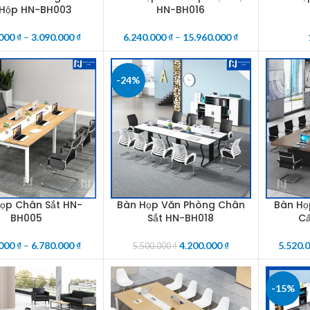
 Hộp HN-BH003
HN-BH016
.000
₫
–
3.090.000
₫
6.240.000
₫
–
15.960.000
₫
-24%
ọp Chân Sắt HN-
Bàn Họp Văn Phòng Chân
Bàn Họ
OPTIONS
ADD TO CART
SELECT O
BH005
Sắt HN-BH018
C
.000
₫
–
6.780.000
₫
4.200.000
₫
5.520.
5.500.000
₫
-15%