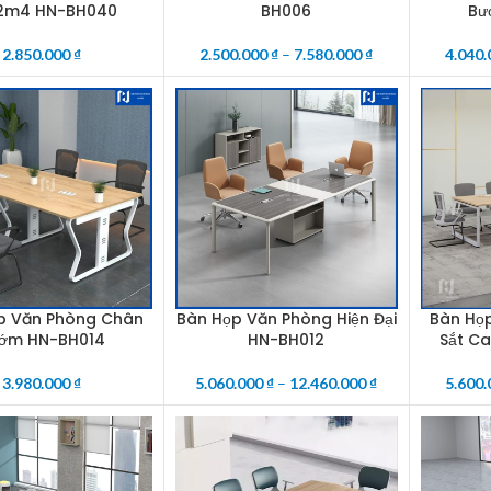
 2m4 HN-BH040
BH006
Bư
2.850.000
₫
2.500.000
₫
–
7.580.000
₫
4.040
p Văn Phòng Chân
Bàn Họp Văn Phòng Hiện Đại
Bàn Họ
CART
SELECT OPTIONS
SELECT O
ớm HN-BH014
HN-BH012
Sắt C
3.980.000
₫
5.060.000
₫
–
12.460.000
₫
5.600