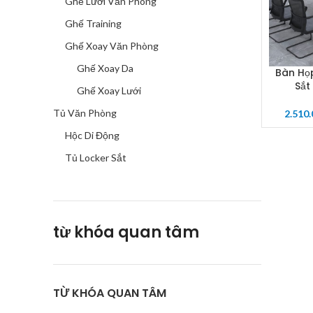
Ghế Lưới Văn Phòng
Ghế Training
Ghế Xoay Văn Phòng
Ghế Xoay Da
Bàn Họ
SELECT 
Sắt
Ghế Xoay Lưới
Tủ Văn Phòng
2.510
Hộc Di Động
Tủ Locker Sắt
từ khóa quan tâm
TỪ KHÓA QUAN TÂM