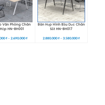
p Văn Phòng Chân
Bàn Họp Hình Bầu Dục Chân
OPTIONS
SELECT OPTIONS
 Hộp HN-BH001
Sắt HN-BH017
.000
₫
–
2.690.000
₫
2.880.000
₫
–
3.580.000
₫