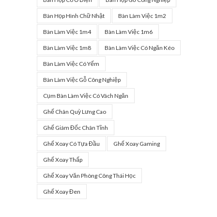
Bàn Họp Hình Chữ Nhật
Bàn Làm Việc 1m2
Bàn Làm Việc 1m4
Bàn Làm Việc 1m6
Bàn Làm Việc 1m8
Bàn Làm Việc Có Ngăn Kéo
Bàn Làm Việc Có Yếm
Bàn Làm Việc Gỗ Công Nghiệp
Cụm Bàn Làm Việc Có Vách Ngăn
Ghế Chân Quỳ Lưng Cao
Ghế Giám Đốc Chân Tĩnh
Ghế Xoay Có Tựa Đầu
Ghế Xoay Gaming
Ghế Xoay Thấp
Ghế Xoay Văn Phòng Công Thái Học
Ghế Xoay Đen