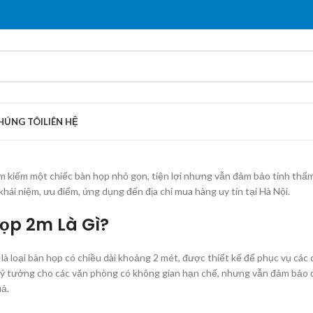
HÚNG TÔI
LIÊN HỆ
m kiếm một chiếc bàn họp nhỏ gọn, tiện lợi nhưng vẫn đảm bảo tính th
 khái niệm, ưu điểm, ứng dụng đến địa chỉ mua hàng uy tín tại Hà Nội.
ọp 2m Là Gì?
là loại bàn họp có chiều dài khoảng 2 mét, được thiết kế để phục vụ cá
lý tưởng cho các văn phòng có không gian hạn chế, nhưng vẫn đảm bảo đ
uả.