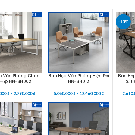
-10%
p Văn Phòng Chân
Bàn Họp Văn Phòng Hiện Đại
Bàn Họ
OPTIONS
SELECT OPTIONS
SELECT O
 Hộp HN-BH002
HN-BH012
Sắt
.000
₫
–
2.790.000
₫
5.060.000
₫
–
12.460.000
₫
2.610