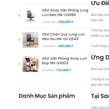
Ưu Đi
Ghế Xoay Văn Phòng Lưng
Lưới Đen HN-GX060
Bàn họp 2m 
hạn chế.
900.000
₫
1.250.000
₫
Thứ hai, bà
Ghế Chân Quỳ Lưng Lưới
nhiều sự lự
Hiện Đại HN-GCQ043
Cuối cùng, b
800.000
₫
1.050.000
₫
Ứng D
Ghế Văn Phòng Xoay Lưới
Đẹp HN-GX023
Bàn họp 2m 
750.000
₫
950.000
₫
Chúng lý tư
gian làm vi
Tại S
Danh Mục Sản phẩm
Việc chọn 