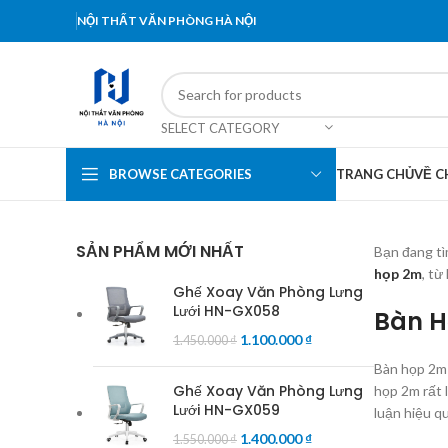
NỘI THẤT VĂN PHÒNG HÀ NỘI
SELECT CATEGORY
BROWSE CATEGORIES
TRANG CHỦ
VỀ C
SẢN PHẨM MỚI NHẤT
Bạn đang tì
họp 2m
, từ
Ghế Xoay Văn Phòng Lưng
Lưới HN-GX058
Bàn H
1.100.000
₫
1.450.000
₫
Bàn họp 2m 
Ghế Xoay Văn Phòng Lưng
họp 2m rất 
Lưới HN-GX059
luận hiệu q
1.400.000
₫
1.550.000
₫