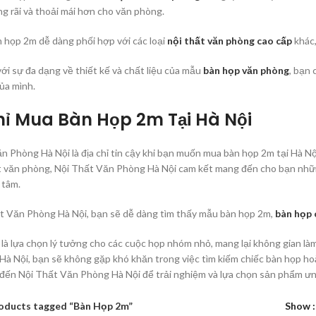
ng rãi và thoải mái hơn cho văn phòng.
n họp 2m dễ dàng phối hợp với các loại
nội thất văn phòng cao cấp
khác,
với sự đa dạng về thiết kế và chất liệu của mẫu
bàn họp văn phòng
, bạn
ủa mình.
hỉ Mua Bàn Họp 2m Tại Hà Nội
n Phòng Hà Nội là địa chỉ tin cậy khi bạn muốn mua bàn họp 2m tại Hà Nội
t văn phòng, Nội Thất Văn Phòng Hà Nội cam kết mang đến cho bạn nhữn
 tâm.
t Văn Phòng Hà Nội, bạn sẽ dễ dàng tìm thấy mẫu bàn họp 2m,
bàn họp 
là lựa chọn lý tưởng cho các cuộc họp nhóm nhỏ, mang lại không gian làm
à Nội, bạn sẽ không gặp khó khăn trong việc tìm kiếm chiếc bàn họp ho
đến Nội Thất Văn Phòng Hà Nội để trải nghiệm và lựa chọn sản phẩm ưn
oducts tagged “Bàn Họp 2m”
Show