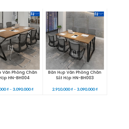
p Văn Phòng Chân
Bàn Họp Văn Phòng Chân
PTIONS
SELECT OPTIONS
 Hộp HN-BH004
Sắt Hộp HN-BH003
.000
₫
–
3.090.000
₫
2.910.000
₫
–
3.090.000
₫