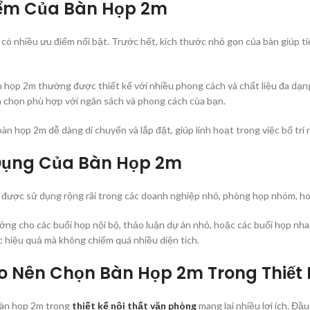
ểm Của Bàn Họp 2m
có nhiều ưu điểm nổi bật. Trước hết, kích thước nhỏ gọn của bàn giúp ti
n họp 2m thường được thiết kế với nhiều phong cách và chất liệu đa dạng,
a chọn phù hợp với ngân sách và phong cách của bạn.
àn họp 2m dễ dàng di chuyển và lắp đặt, giúp linh hoạt trong việc bố trí
ụng Của Bàn Họp 2m
được sử dụng rộng rãi trong các doanh nghiệp nhỏ, phòng họp nhóm, hoặ
ởng cho các buổi họp nội bộ, thảo luận dự án nhỏ, hoặc các buổi họp nha
ệc hiệu quả mà không chiếm quá nhiều diện tích.
ao Nên Chọn Bàn Họp 2m Trong Thiết 
bàn họp 2m trong
thiết kế nội thất văn phòng
mang lại nhiều lợi ích. Đầ