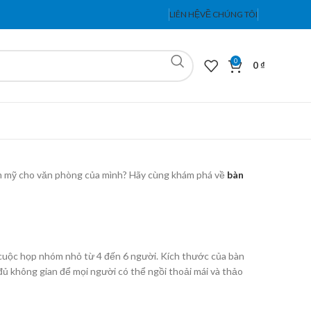
LIÊN HỆ
VỀ CHÚNG TÔI
0
0
₫
ẩm mỹ cho văn phòng của mình? Hãy cùng khám phá về
bàn
c cuộc họp nhóm nhỏ từ 4 đến 6 người. Kích thước của bàn
ủ không gian để mọi người có thể ngồi thoải mái và thảo