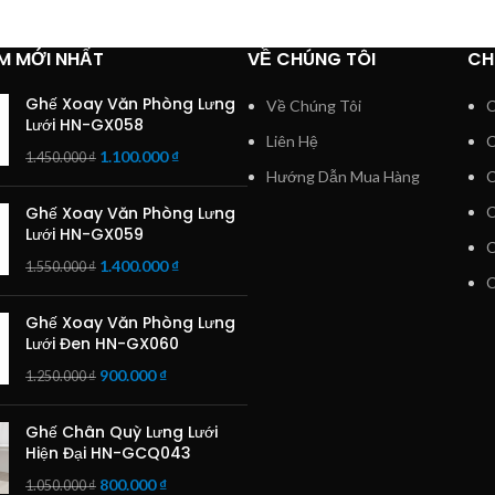
M MỚI NHẤT
VỀ CHÚNG TÔI
CH
Ghế Xoay Văn Phòng Lưng
Về Chúng Tôi
C
Lưới HN-GX058
Liên Hệ
C
1.100.000
₫
1.450.000
₫
Hướng Dẫn Mua Hàng
C
Ghế Xoay Văn Phòng Lưng
C
Lưới HN-GX059
C
1.400.000
₫
1.550.000
₫
C
Ghế Xoay Văn Phòng Lưng
Lưới Đen HN-GX060
900.000
₫
1.250.000
₫
Ghế Chân Quỳ Lưng Lưới
Hiện Đại HN-GCQ043
800.000
₫
1.050.000
₫