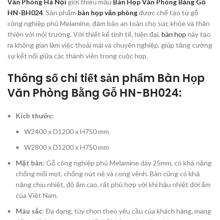
Văn Phòng Hà Nội
giới thiệu mẫu
Bàn Họp Văn Phòng Bằng Gỗ
HN-BH024
. Sản phẩm
bàn họp văn phòng
được chế tạo từ gỗ
công nghiệp phủ Melamine, đảm bảo an toàn cho sức khỏe và thân
thiện với môi trường. Với thiết kế tinh tế, hiện đại,
bàn họp
này tạo
ra không gian làm việc thoải mái và chuyên nghiệp, giúp tăng cường
sự kết nối giữa các thành viên trong cuộc họp.
Thông số chi tiết sản phẩm Bàn Họp
Văn Phòng Bằng Gỗ HN-BH024:
Kích thước
:
W2400 x D1200 x H750 mm
W2800 x D1200 x H750 mm
Mặt bàn
: Gỗ công nghiệp phủ Melamine dày 25mm, có khả năng
chống mối mọt, chống nứt nẻ và cong vênh. Bàn cũng có khả
năng chịu nhiệt, độ ẩm cao, rất phù hợp với khí hậu nhiệt đới ẩm
của Việt Nam.
Màu sắc
: Đa dạng, tùy chọn theo yêu cầu của khách hàng, mang