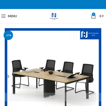
0
MENU
0
₫
-17%