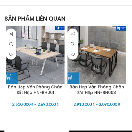
SẢN PHẨM LIÊN QUAN
Bàn Họp Văn Phòng Chân
Bàn Họp Văn Phòng Chân
Sắt Hộp HN-BH001
Sắt Hộp HN-BH003
2.510.000
₫
–
2.690.000
₫
2.910.000
₫
–
3.090.000
₫