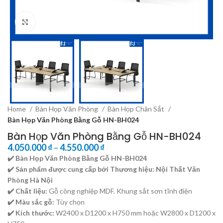
Click to enlarge
Home
Bàn Họp Văn Phòng
Bàn Họp Chân Sắt
Bàn Họp Văn Phòng Bằng Gỗ HN-BH024
Bàn Họp Văn Phòng Bằng Gỗ HN-BH024
4.050.000
₫
–
4.550.000
₫
✔️ Bàn Họp Văn Phòng Bằng Gỗ HN-BH024
✔️ Sản phẩm được cung cấp bởi Thương hiệu:
Nội Thất Văn
Phòng Hà Nội
✔️ Chất liệu:
Gỗ công nghiệp MDF. Khung sắt sơn tĩnh điện
✔️ Màu sắc gỗ:
Tùy chọn
✔️ Kích thước:
W2400 x D1200 x H750 mm hoặc W2800 x D1200 x