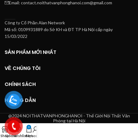
Email: contact.noithatvanphonghanoi.com@gmail.com
Công ty Cổ Phần Alan Network
Mã số: 0109931889 do Sở KH và ĐT TP Hà Nội cấp ngày
15/03/2022
SẢN PHẨM MỚI NHẤT
VỀ CHÚNG TÔI
CHÍNH SÁCH
HƯỚNG DẪN
@2024 NOITHATVANPHONGHANOI - Thế Giới Nội Thất Văn
Phòng tại Hà Nội
0
Shop
Sidebar
Wishlist
Cart
My account