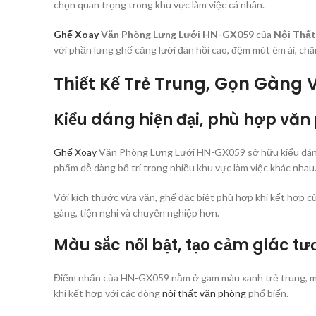
chọn quan trọng trong khu vực làm việc cá nhân.
Ghế Xoay
Văn Phòng Lưng Lưới HN-GX059
của
Nội Thất
với phần lưng ghế căng lưới đàn hồi cao, đệm mút êm ái, chân
Thiết Kế Trẻ Trung, Gọn Gàng V
Kiểu dáng hiện đại, phù hợp vă
Ghế Xoay
Văn Phòng Lưng Lưới HN-GX059 sở hữu kiểu dáng t
phẩm dễ dàng bố trí trong nhiều khu vực làm việc khác nhau
Với kích thước vừa vặn, ghế đặc biệt phù hợp khi kết hợp c
gàng, tiện nghi và chuyên nghiệp hơn.
Màu sắc nổi bật, tạo cảm giác tư
Điểm nhấn của HN-GX059 nằm ở gam màu xanh trẻ trung, man
khi kết hợp với các dòng
nội thất văn phòng
phổ biến.