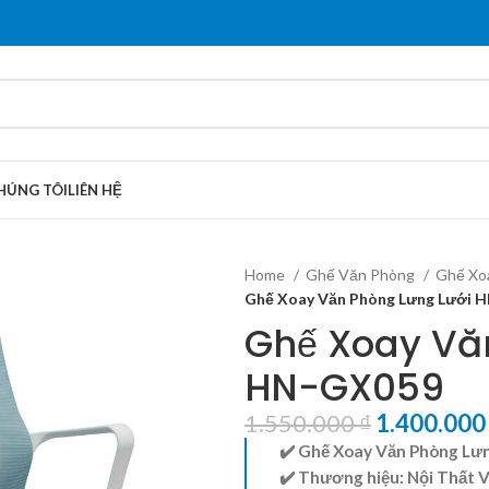
HÚNG TÔI
LIÊN HỆ
Home
Ghế Văn Phòng
Ghế Xo
Ghế Xoay Văn Phòng Lưng Lưới 
Ghế Xoay Vă
HN-GX059
1.550.000
₫
1.400.00
✔️ Ghế Xoay Văn Phòng L
✔️ Thương hiệu:
Nội Thất 