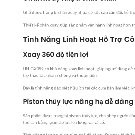
Ghế được trang bị chân xoay nhựa có kết cấu cân đối, hỗ tr
Thiết kế chân xoay giúp sản phẩm vận hành linh hoạt hơn tro
Tính Năng Linh Hoạt Hỗ Trợ C
Xoay 360 độ tiện lợi
HN-GX059 có khả năng xoay linh hoạt, giúp người dùng dễ dà
trợ thao tác nhanh chóng và thuận tiện.
Đây là tính năng đặc biệt hữu ích tại các cụm bàn làm việc, 
Piston thủy lực nâng hạ dễ dàng
Sản phẩm được trang bị piston thủy lực, cho phép người dùn
thế cân bằng, giảm áp lực lên lưng, vai và cổ.
Tính năng nâng hạ cũng giúp ghế dễ dàng kết hợp với nhiều