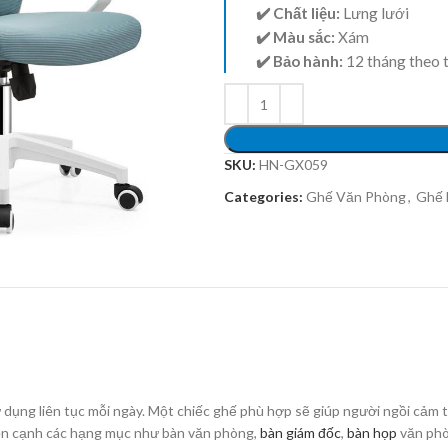
✔️ Chất liệu:
Lưng lưới
✔️ Màu sắc:
Xám
✔️ Bảo hành:
12 tháng theo 
SKU:
HN-GX059
Categories:
Ghế Văn Phòng
,
Ghế 
dụng liên tục mỗi ngày. Một chiếc ghế phù hợp sẽ giúp người ngồi cảm th
ên cạnh các hạng mục như bàn văn phòng,
bàn giám đốc
,
bàn họp
văn phò