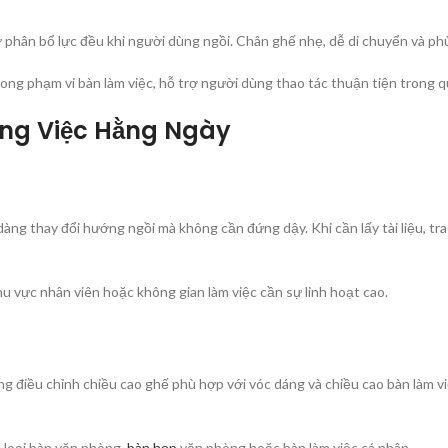
ợ phân bổ lực đều khi người dùng ngồi. Chân ghế nhẹ, dễ di chuyển và p
ng phạm vi bàn làm việc, hỗ trợ người dùng thao tác thuận tiện trong quá
ông Việc Hằng Ngày
ng thay đổi hướng ngồi mà không cần đứng dậy. Khi cần lấy tài liệu, tr
khu vực nhân viên hoặc không gian làm việc cần sự linh hoạt cao.
g điều chỉnh chiều cao ghế phù hợp với vóc dáng và chiều cao bàn làm vi
 loại bàn văn phòng,
bàn họp
văn phòng hoặc bàn làm việc cá nhân.