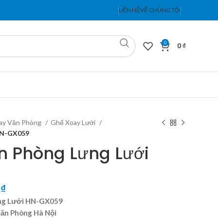
LIÊN HỆ
VỀ CHÚNG TÔI
0
0
₫
ay Văn Phòng
Ghế Xoay Lưới
HN-GX059
n Phòng Lưng Lưới
0
₫
ưng Lưới HN-GX059
Văn Phòng Hà Nội