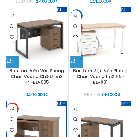
1.400.000
₫
1.110.000
₫
1.500.000
₫
-24%
HOT
Bàn Làm Việc Văn Phòng
Bàn Làm Việc Văn Phòng
Chân Vuông Chữ U 1m2
Chân Vuông 1m2 HN-
HN-BLV005
BLV001
1.340.000
₫
940.000
₫
1.240.000
₫
HOT