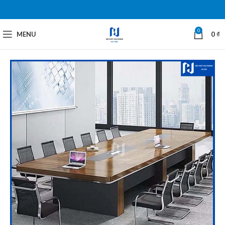
0
MENU
0
₫