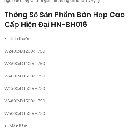
ngũ bán hàng và thời gian đặt hàng tối đa là 10 ngày.
Thông Số Sản Phẩm Bàn Họp Cao
Cấp Hiện Đại HN-BH016
Kích thước:
W2400xD1200xH750
W3600xD1400xH750
W4000xD1500xH750
W4500xD1500xH750
W4800xD1500xH750
W6000xD1500xH750
Mặt Bàn
: