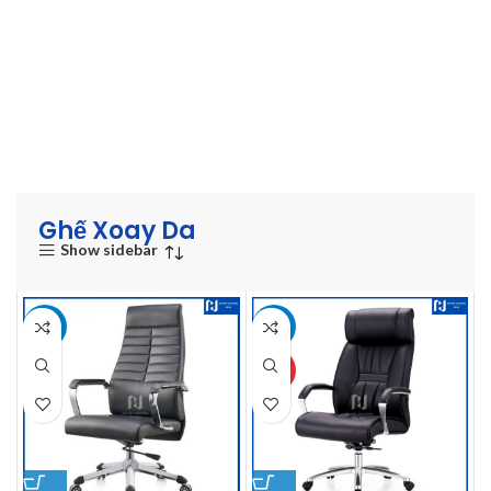
Ghế Xoay Da
Show sidebar
-3%
-6%
HOT