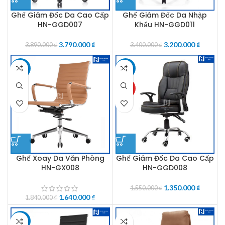
Ghế Giám Đốc Da Cao Cấp
Ghế Giám Đốc Da Nhập
HN-GGD007
Khẩu HN-GGD011
3.790.000
₫
3.200.000
₫
3.890.000
₫
3.400.000
₫
-11%
-13%
HOT
Ghế Xoay Da Văn Phòng
Ghế Giám Đốc Da Cao Cấp
HN-GX008
HN-GGD008
1.350.000
₫
1.550.000
₫
1.640.000
₫
1.840.000
₫
-55%