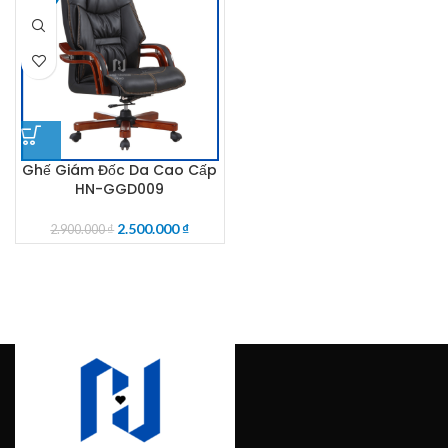
Ghế Giám Đốc Da Cao Cấp
HN-GGD009
2.500.000
₫
2.900.000
₫