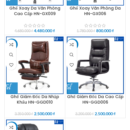
Ghế Xoay Da Văn Phòng
Ghế Xoay Văn Phòng Da
Cao Cấp HN-GX009
HN-GX006
4.480.000
₫
800.000
₫
4.680.000
₫
1.780.000
₫
-25%
-22%
Ghế Giám Đốc Da Nhập
Ghế Giám Đốc Da Cao Cấp
Khẩu HN-GGD010
HN-GGD006
2.500.000
₫
2.500.000
₫
3.350.000
₫
3.200.000
₫
-14%