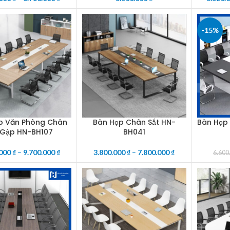
-15%
p Văn Phòng Chân
Bàn Họp Chân Sắt HN-
Bàn Họp 
OPTIONS
SELECT OPTIONS
ADD TO 
 Gập HN-BH107
BH041
.000
₫
–
9.700.000
₫
3.800.000
₫
–
7.800.000
₫
6.600