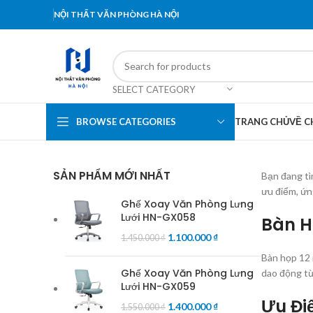
NỘI THẤT VĂN PHÒNG HÀ NỘI
SELECT CATEGORY
BROWSE CATEGORIES
TRANG CHỦ
VỀ C
SẢN PHẨM MỚI NHẤT
Bạn đang tì
ưu điểm, ứn
Ghế Xoay Văn Phòng Lưng
Lưới HN-GX058
Bàn H
1.100.000
₫
1.450.000
₫
Bàn họp 12 
Ghế Xoay Văn Phòng Lưng
dao động từ
Lưới HN-GX059
Ưu Đi
1.400.000
₫
1.550.000
₫