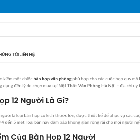
HÚNG TÔI
LIÊN HỆ
m kiếm một chiếc
bàn họp văn phòng
phù hợp cho các cuộc họp quy mô l
g dụng đến lý do chọn mua tại
Nội Thất Văn Phòng Hà Nội
– địa chỉ uy 
ọp 12 Người Là Gì?
người là loại bàn họp có kích thước lớn, được thiết kế để phục vụ các c
 4 đến 5 mét, loại bàn này đảm bảo không gian rộng rãi cho mọi người ngồ
ểm Của Bàn Họp 12 Người