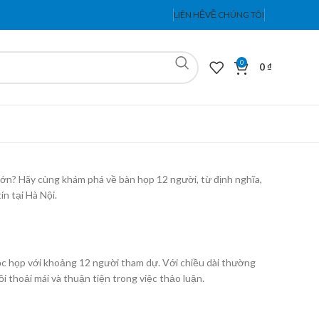
LIÊN HỆ
VỀ CHÚNG TÔI
0
0
₫
ớn? Hãy cùng khám phá về bàn họp 12 người, từ định nghĩa,
tín tại Hà Nội.
uộc họp với khoảng 12 người tham dự. Với chiều dài thường
i thoải mái và thuận tiện trong việc thảo luận.