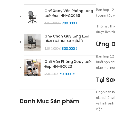
Bàn họp 12 
Ghế Xoay Văn Phòng Lưng
Lưới Đen HN-GX060
tương tác v
900.000
₫
1.250.000
₫
Thứ hai, th
được làm từ
Ghế Chân Quỳ Lưng Lưới
Hiện Đại HN-GCQ043
Ứng D
800.000
₫
1.050.000
₫
Bàn họp 12 
Ghế Văn Phòng Xoay Lưới
buổi họp chi
Đẹp HN-GX023
giúp mọi ng
750.000
₫
950.000
₫
Tại S
Chọn bàn họ
gian phòng 
Danh Mục Sản phẩm
và hình ảnh
việc.