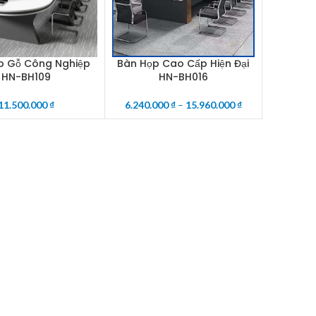
p Gỗ Công Nghiệp
Bàn Họp Cao Cấp Hiện Đại
CART
SELECT OPTIONS
HN-BH109
HN-BH016
11.500.000
₫
6.240.000
₫
–
15.960.000
₫