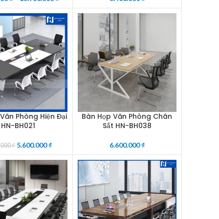
Văn Phòng Hiện Đại
Bàn Họp Văn Phòng Chân
CART
ADD TO CART
HN-BH021
Sắt HN-BH038
5.600.000
₫
6.600.000
₫
.000
₫