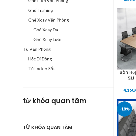
Ghế Lưới Văn Phòng
Ghế Training
Ghế Xoay Văn Phòng
Ghế Xoay Da
Ghế Xoay Lưới
Tủ Văn Phòng
Hộc Di Động
Tủ Locker Sắt
Bàn Họ
SELECT 
Sắt
4.160
từ khóa quan tâm
-18%
TỪ KHÓA QUAN TÂM