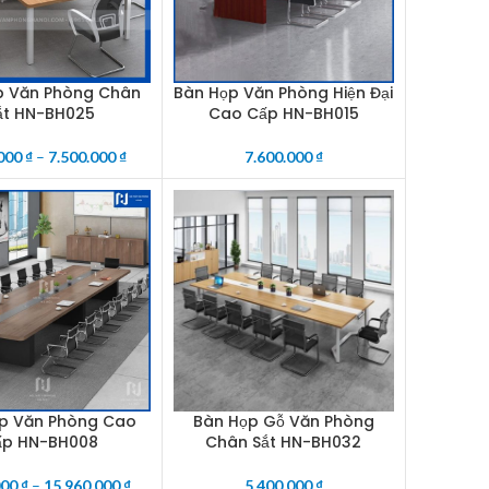
p Văn Phòng Chân
Bàn Họp Văn Phòng Hiện Đại
PTIONS
ADD TO CART
ắt HN-BH025
Cao Cấp HN-BH015
.000
₫
–
7.500.000
₫
7.600.000
₫
p Văn Phòng Cao
Bàn Họp Gỗ Văn Phòng
PTIONS
ADD TO CART
ấp HN-BH008
Chân Sắt HN-BH032
000
₫
–
15.960.000
₫
5.400.000
₫