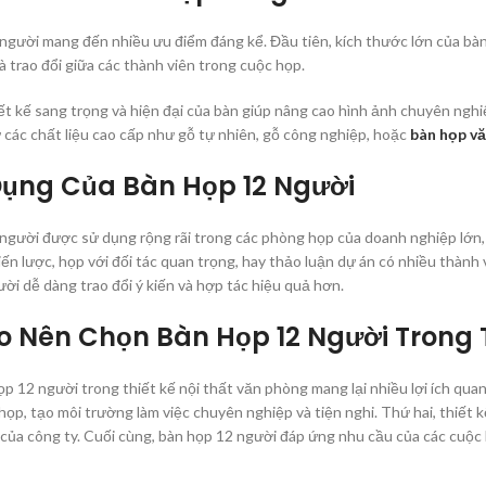
người mang đến nhiều ưu điểm đáng kể. Đầu tiên, kích thước lớn của bàn 
à trao đổi giữa các thành viên trong cuộc họp.
iết kế sang trọng và hiện đại của bàn giúp nâng cao hình ảnh chuyên ngh
 các chất liệu cao cấp như gỗ tự nhiên, gỗ công nghiệp, hoặc
bàn họp vă
ụng Của Bàn Họp 12 Người
người được sử dụng rộng rãi trong các phòng họp của doanh nghiệp lớn,
ến lược, họp với đối tác quan trọng, hay thảo luận dự án có nhiều thành 
ười dễ dàng trao đổi ý kiến và hợp tác hiệu quả hơn.
ao Nên Chọn Bàn Họp 12 Người Trong 
p 12 người trong thiết kế nội thất văn phòng mang lại nhiều lợi ích qua
họp, tạo môi trường làm việc chuyên nghiệp và tiện nghi. Thứ hai, thiết k
 của công ty. Cuối cùng, bàn họp 12 người đáp ứng nhu cầu của các cuộc