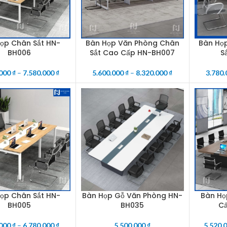
ọp Chân Sắt HN-
Bàn Họp Văn Phòng Chân
Bàn Họ
OPTIONS
SELECT OPTIONS
SELECT O
BH006
Sắt Cao Cấp HN-BH007
S
.000
₫
–
7.580.000
₫
5.600.000
₫
–
8.320.000
₫
3.780
ọp Chân Sắt HN-
Bàn Họp Gỗ Văn Phòng HN-
Bàn Họ
OPTIONS
ADD TO CART
SELECT O
BH005
BH035
C
.000
₫
–
6.780.000
₫
5.500.000
₫
5.520.