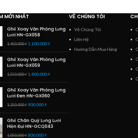
M MỚI NHẤT
VỀ CHÚNG TÔI
CH
Ghế Xoay Văn Phòng Lưng
Về Chúng Tôi
C
Lưới HN-GX058
Liên Hệ
C
1.100.000
₫
1.450.000
₫
Hướng Dẫn Mua Hàng
C
Ghế Xoay Văn Phòng Lưng
C
Lưới HN-GX059
C
1.400.000
₫
1.550.000
₫
C
Ghế Xoay Văn Phòng Lưng
Lưới Đen HN-GX060
900.000
₫
1.250.000
₫
Ghế Chân Quỳ Lưng Lưới
Hiện Đại HN-GCQ043
800.000
₫
1.050.000
₫