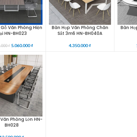
 Gỗ Văn Phòng Hiện
Bàn Họp Văn Phòng Chân
Bàn Họ
CART
ADD TO CART
ADD TO 
ại HN-BH023
Sắt 3m6 HN-BH040A
5.060.000
₫
4.350.000
₫
0.000
₫
 Văn Phòng Lớn HN-
CART
BH028