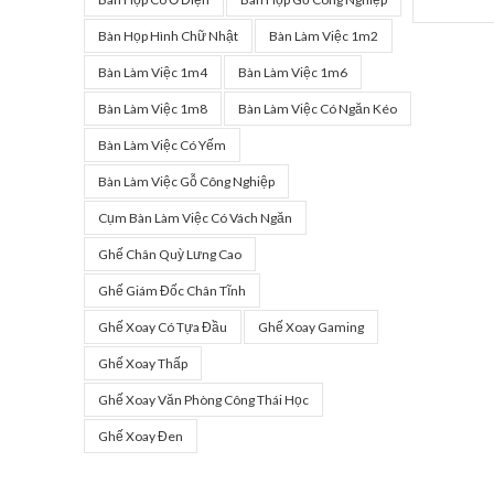
Bàn Họp Hình Chữ Nhật
Bàn Làm Việc 1m2
Bàn Làm Việc 1m4
Bàn Làm Việc 1m6
Bàn Làm Việc 1m8
Bàn Làm Việc Có Ngăn Kéo
Bàn Làm Việc Có Yếm
Bàn Làm Việc Gỗ Công Nghiệp
Cụm Bàn Làm Việc Có Vách Ngăn
Ghế Chân Quỳ Lưng Cao
Ghế Giám Đốc Chân Tĩnh
Ghế Xoay Có Tựa Đầu
Ghế Xoay Gaming
Ghế Xoay Thấp
Ghế Xoay Văn Phòng Công Thái Học
Ghế Xoay Đen