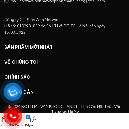
Email: contact.noithatvanphonghanoi.com@gmail.com
Công ty Cổ Phần Alan Network
Mã số: 0109931889 do Sở KH và ĐT TP Hà Nội cấp ngày
15/03/2022
SẢN PHẨM MỚI NHẤT
VỀ CHÚNG TÔI
CHÍNH SÁCH
HƯỚNG DẪN
@2024 NOITHATVANPHONGHANOI - Thế Giới Nội Thất Văn
Phòng tại Hà Nội
0
Shop
Filters
Wishlist
Cart
My account