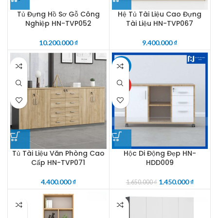
Tủ Đựng Hồ Sơ Gỗ Công
Hệ Tủ Tài Liệu Cao Đựng
Nghiệp HN-TVP052
Tài Liệu HN-TVP067
10.200.000
₫
9.400.000
₫
-12%
HOT
Tủ Tài Liệu Văn Phòng Cao
Hộc Di Động Đẹp HN-
Cấp HN-TVP071
HDD009
4.400.000
₫
1.450.000
₫
1.650.000
₫