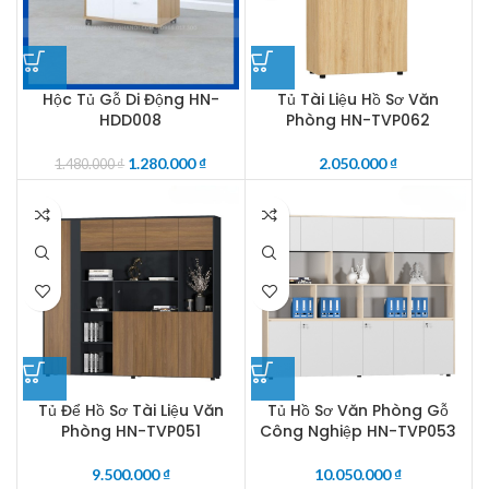
Hộc Tủ Gỗ Di Động HN-
Tủ Tài Liệu Hồ Sơ Văn
HDD008
Phòng HN-TVP062
1.280.000
₫
2.050.000
₫
1.480.000
₫
Tủ Để Hồ Sơ Tài Liệu Văn
Tủ Hồ Sơ Văn Phòng Gỗ
Phòng HN-TVP051
Công Nghiệp HN-TVP053
9.500.000
₫
10.050.000
₫