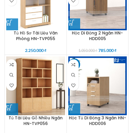
Tủ Hồ Sơ Tài Liệu Văn
Hộc Di Động 2 Ngăn HN-
Phòng HN-TVP055
HDD005
2.250.000
₫
785.000
₫
1.050.000
₫
-18%
Tủ Tài Liệu Gỗ Nhiều Ngăn
Hộc Tủ Di Động 3 Ngăn HN-
HN-TVP056
HDD006