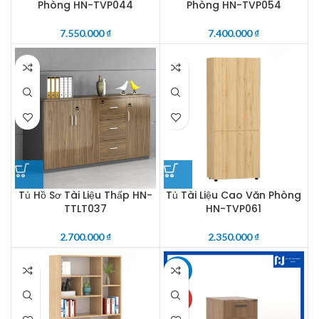
Phòng HN-TVP044
Phòng HN-TVP054
7.550.000
₫
7.400.000
₫
Tủ Hồ Sơ Tài Liệu Thấp HN-
Tủ Tài Liệu Cao Văn Phòng
TTLT037
HN-TVP061
2.700.000
₫
2.350.000
₫
-25%
HOT