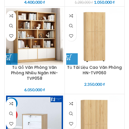
4.400.000
₫
1.050.000
₫
1.280.000
₫
Tủ Gỗ Văn Phòng Văn
Tủ Tài Liệu Cao Văn Phòng
Phòng Nhiều Ngăn HN-
HN-TVP060
TVP058
2.350.000
₫
6.050.000
₫
-14%
HOT