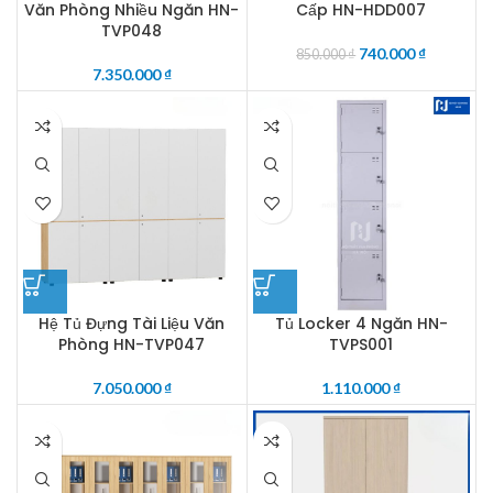
Văn Phòng Nhiều Ngăn HN-
Cấp HN-HDD007
TVP048
740.000
₫
850.000
₫
7.350.000
₫
Hệ Tủ Đựng Tài Liệu Văn
Tủ Locker 4 Ngăn HN-
Phòng HN-TVP047
TVPS001
7.050.000
₫
1.110.000
₫