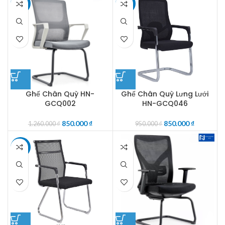
-33%
-11%
Ghế Chân Quỳ HN-
Ghế Chân Quỳ Lưng Lưới
GCQ002
HN-GCQ046
850.000
₫
850.000
₫
1.260.000
₫
950.000
₫
-27%