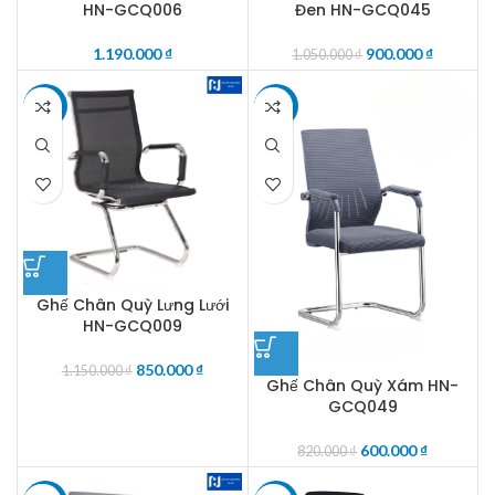
HN-GCQ006
Đen HN-GCQ045
1.190.000
₫
900.000
₫
1.050.000
₫
-26%
-27%
Ghế Chân Quỳ Lưng Lưới
HN-GCQ009
850.000
₫
1.150.000
₫
Ghế Chân Quỳ Xám HN-
GCQ049
600.000
₫
820.000
₫