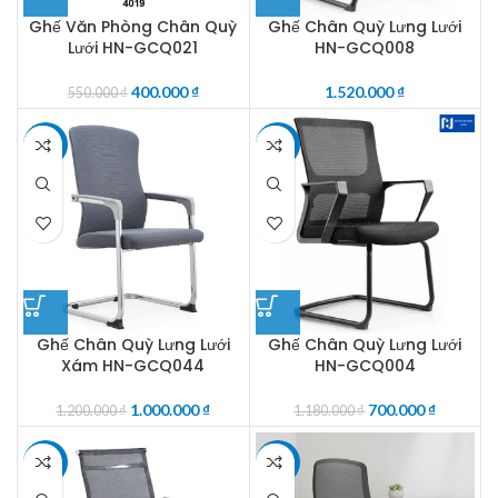
Ghế Văn Phòng Chân Quỳ
Ghế Chân Quỳ Lưng Lưới
Lưới HN-GCQ021
HN-GCQ008
400.000
₫
1.520.000
₫
550.000
₫
-17%
-41%
Ghế Chân Quỳ Lưng Lưới
Ghế Chân Quỳ Lưng Lưới
Xám HN-GCQ044
HN-GCQ004
1.000.000
₫
700.000
₫
1.200.000
₫
1.180.000
₫
-27%
-24%