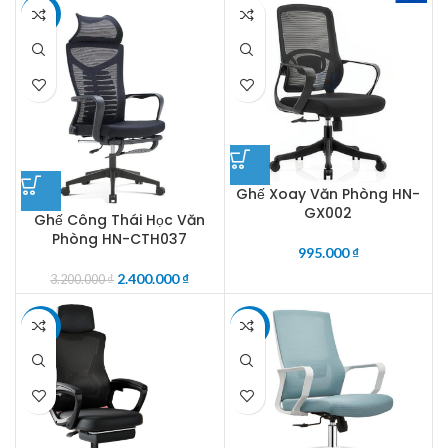
-25%
Ghế Xoay Văn Phòng HN-
GX002
Ghế Công Thái Học Văn
Phòng HN-CTH037
995.000
₫
2.400.000
₫
3.200.000
₫
-11%
-10%