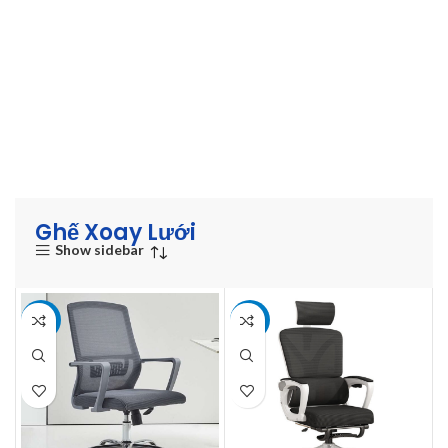
Ghế Xoay Lưới
Show sidebar
-24%
-7%