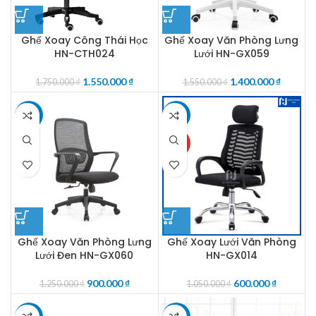
Ghế Xoay Công Thái Học
Ghế Xoay Văn Phòng Lưng
HN-CTH024
Lưới HN-GX059
1.550.000
₫
1.400.000
₫
1.750.000
₫
1.550.000
₫
-28%
-43%
HOT
Ghế Xoay Văn Phòng Lưng
Ghế Xoay Lưới Văn Phòng
Lưới Đen HN-GX060
HN-GX014
900.000
₫
600.000
₫
1.250.000
₫
1.050.000
₫