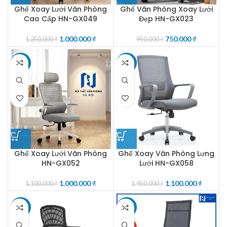
Ghế Xoay Lưới Văn Phòng
Ghế Văn Phòng Xoay Lưới
Cao Cấp HN-GX049
Đẹp HN-GX023
1.000.000
₫
750.000
₫
1.250.000
₫
950.000
₫
-9%
-24%
Ghế Xoay Lưới Văn Phòng
Ghế Xoay Văn Phòng Lưng
HN-GX052
Lưới HN-GX058
1.000.000
₫
1.100.000
₫
1.100.000
₫
1.450.000
₫
-22%
-49%