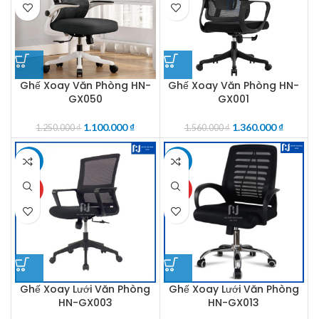
Ghế Xoay Văn Phòng HN-
Ghế Xoay Văn Phòng HN-
GX050
GX001
1.100.000
₫
1.360.000
₫
1.250.000
₫
1.560.000
₫
-15%
-29%
HOT
HOT
Ghế Xoay Lưới Văn Phòng
Ghế Xoay Lưới Văn Phòng
HN-GX003
HN-GX013