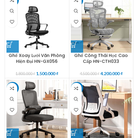
-17%
-7%
Ghế Xoay Lưới Văn Phòng
Ghế Công Thái Học Cao
Hiện Đại HN-GX056
Cấp HN-CTH033
1.500.000
₫
4.200.000
₫
1.800.000
₫
4.500.000
₫
-20%
-21%