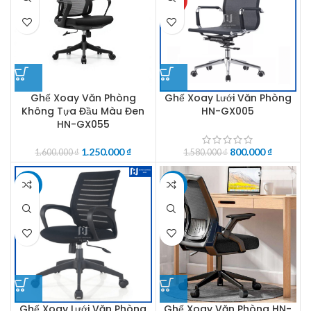
HOT
Ghế Xoay Văn Phòng
Ghế Xoay Lưới Văn Phòng
Không Tựa Đầu Màu Đen
HN-GX005
HN-GX055
1.250.000
₫
800.000
₫
1.600.000
₫
1.580.000
₫
-38%
-16%
Ghế Xoay Lưới Văn Phòng
Ghế Xoay Văn Phòng HN-