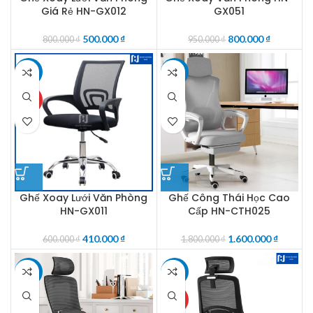
Giá Rẻ HN-GX012
GX051
500.000
₫
800.000
₫
800.000
₫
950.000
₫
-32%
-11%
HOT
Ghế Xoay Lưới Văn Phòng
Ghế Công Thái Học Cao
HN-GX011
Cấp HN-CTH025
410.000
₫
1.600.000
₫
600.000
₫
1.800.000
₫
-12%
-13%
HOT