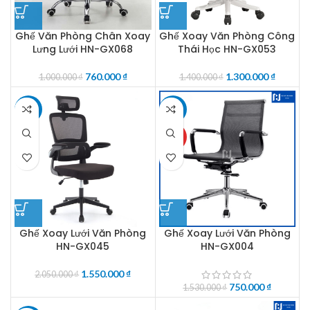
Ghế Văn Phòng Chân Xoay
Ghế Xoay Văn Phòng Công
Lưng Lưới HN-GX068
Thái Học HN-GX053
760.000
₫
1.300.000
₫
1.000.000
₫
1.400.000
₫
-24%
-51%
HOT
Ghế Xoay Lưới Văn Phòng
Ghế Xoay Lưới Văn Phòng
HN-GX045
HN-GX004
1.550.000
₫
2.050.000
₫
750.000
₫
1.530.000
₫