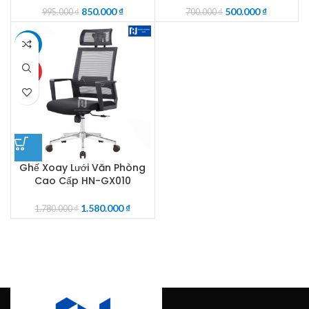
850.000
₫
500.000
₫
995.000
₫
700.000
₫
-11%
HOT
Ghế Xoay Lưới Văn Phòng
Cao Cấp HN-GX010
1.580.000
₫
1.780.000
₫