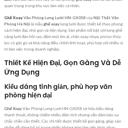
quan trọng trong khu vực làm việc cá nhân.
Ghế Xoay
Văn Phòng Lưng Lưới HN-GX058
của
Nội Thất Văn
Phòng Hà Nội
là mẫu
ghế xoay
lưng lưới được thiết kế theo phong
cách hiện đại, nhỏ gọn và tiện dụng. Sản phẩm nổi bật với lưng ghế
căng lưới đàn hồi cao, đệm mút êm ái, chân xoay nhựa, piston thủy
lực có gật gù và khả năng điều chỉnh linh hoạt, phù hợp với nhiều vị
trí làm việc trong doanh nghiệp.
Thiết Kế Hiện Đại, Gọn Gàng Và Dễ
Ứng Dụng
Kiểu dáng tinh giản, phù hợp văn
phòng hiện đại
Ghế Xoay
Văn Phòng Lưng Lưới HN-GX058 sở hữu kiểu dáng
thanh thoát, không chiếm nhiều diện tích nhưng vẫn đảm bảo sự
chắc chắn cần thiết. Các chi tiết được thiết kế gọn gàng, giúp sản
phẩm dễ dàng bố trí trong nhiều không gian làm việc khác nhau.