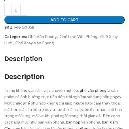
ADD TO CART
SKU:
HN-GX058
Categories:
Ghế Văn Phòng
,
Ghế Lưới Văn Phòng
,
Ghế Xoay
Lưới
,
Ghế Xoay Văn Phòng
Description
Description
Trong không gian làm việc chuyên nghiệp,
ghế văn phòng
là sản
phẩm có ảnh hưởng trực tiếp đến trải nghiệm sử dụng hằng ngày.
Một chiếc ghế phù hợp không chỉ giúp người ngồi cảm thấy thoải
mái hơn mà còn hỗ trợ duy trì tư thế làm việc ổn định, hạn chế tình
trạng mỏi lưng, mỏi vai khi phải ngồi trong thời gian dài. Bên cạnh
các hạng mục như bàn văn phòng,
bàn họp
văn phòng,
bàn giám
đốc
, cụm bàn làm việc hay tủ văn phòng,
ghế xoay
luôn là sản phẩm