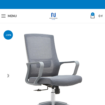
0
MENU
0
₫
-24%