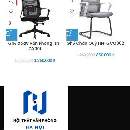
HOT
Ghế Xoay Văn Phòng HN-
Ghế Chân Quỳ HN-GCQ002
GX001
850.000
₫
1.260.000
₫
1.360.000
₫
1.560.000
₫