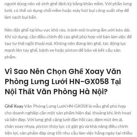
người dùng nên vệ sinh ghế định kỳ bằng khăn mềm. Với phần lưng
lưới, có thể sử dụng chổi mềm hoặc máy hút bụi công suất nhẹ để
làm sạch bụi bẩn.
Nên đặt ghế tại khu vực khô ráo, tránh môi trường ẩm ướt kéo dài.
Khi sử dụng, cần điều chỉnh độ cao ghế phù hợp với bàn làm việc để
tạo tư thế ngồi thoải mái. Không nên đứng lên ghế, tác động lực
mạnh lên tay ghế, bánh xe hoặc piston để bảo vệ kết cấu sản
phẩm.
Vì Sao Nên Chọn Ghế Xoay Văn
Phòng Lưng Lưới HN-GX058 Tại
Nội Thất Văn Phòng Hà Nội?
Ghế Xoay
Văn Phòng Lưng Lưới HN-GX058 là mẫu ghế phù hợp
cho doanh nghiệp cần một sản phẩm hiện đại, thoáng khí, linh hoạt
và bền đẹp. Với lưng ghế căng lưới đàn hồi cao, đệm mút êm ái,
chân xoay nhựa, piston thủy lực có gật gù và khả năng điều chỉnh
tiện lợi, sản phẩm đáp ứng tốt nhu cầu làm việc hằng ngày tại nhiều