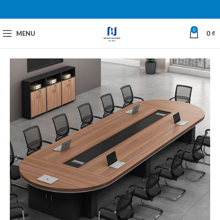
0
MENU
0
₫