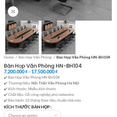
Click to enlarge
Home
Bàn Họp Văn Phòng
Bàn Họp Văn Phòng HN-BH104
Bàn Họp Văn Phòng HN-BH104
7.200.000
₫
–
17.500.000
₫
✔️ Bàn Họp Văn Phòng HN-BH104
✔️ Thương hiệu:
Nội Thất Văn Phòng Hà Nội
✔️ Kích thước: Nhiều kích thước
✔️ Chất liệu: Gỗ công nghiệp phủ melamine
✔️ Bảo hành: 12 tháng theo tiêu chuẩn nhà máy
KÍCH THƯỚC BÀN HỌP