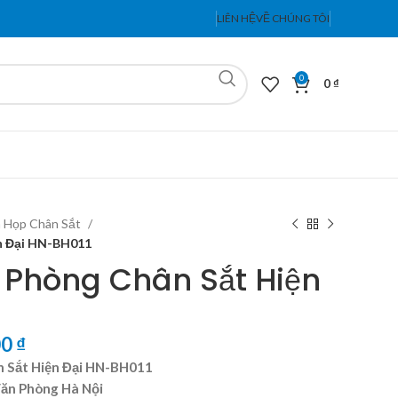
LIÊN HỆ
VỀ CHÚNG TÔI
0
0
₫
 Họp Chân Sắt
n Đại HN-BH011
 Phòng Chân Sắt Hiện
00
₫
n Sắt Hiện Đại HN-BH011
Văn Phòng Hà Nội