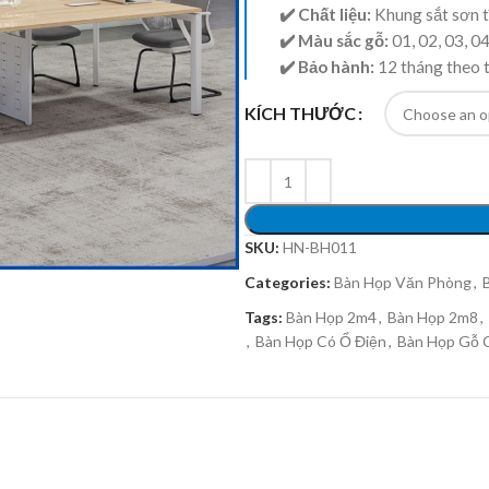
✔️ Chất liệu:
Khung sắt sơn t
✔️ Màu sắc gỗ:
01, 02, 03, 04
✔️ Bảo hành:
12 tháng theo 
KÍCH THƯỚC
SKU:
HN-BH011
Categories:
Bàn Họp Văn Phòng
,
Tags:
Bàn Họp 2m4
,
Bàn Họp 2m8
,
,
Bàn Họp Có Ổ Điện
,
Bàn Họp Gỗ 