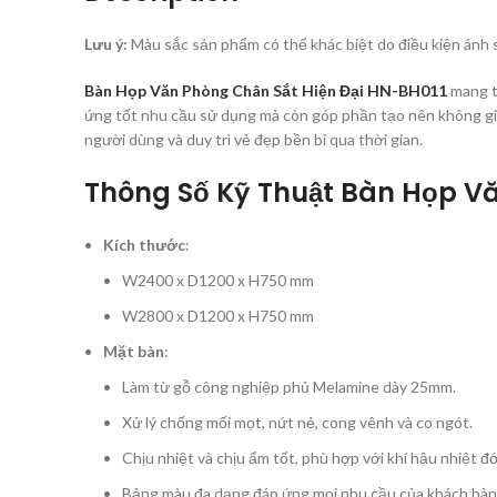
Lưu ý:
Màu sắc sản phẩm có thể khác biệt do điều kiện ánh 
Bàn Họp Văn Phòng Chân Sắt Hiện Đại HN-BH011
mang th
ứng tốt nhu cầu sử dụng mà còn góp phần tạo nên không gi
người dùng và duy trì vẻ đẹp bền bỉ qua thời gian.
Thông Số Kỹ Thuật Bàn Họp Vă
Kích thước
:
W2400 x D1200 x H750 mm
W2800 x D1200 x H750 mm
Mặt bàn
:
Làm từ gỗ công nghiệp phủ Melamine dày 25mm.
Xử lý chống mối mọt, nứt nẻ, cong vênh và co ngót.
Chịu nhiệt và chịu ẩm tốt, phù hợp với khí hậu nhiệt đ
Bảng màu đa dạng đáp ứng mọi nhu cầu của khách hàn