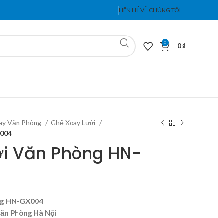
LIÊN HỆ
VỀ CHÚNG TÔI
0
0
₫
ay Văn Phòng
Ghế Xoay Lưới
X004
ới Văn Phòng HN-
òng HN-GX004
Văn Phòng Hà Nội