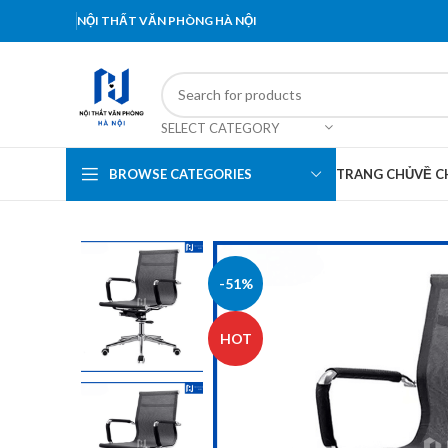
NỘI THẤT VĂN PHÒNG HÀ NỘI
SELECT CATEGORY
BROWSE CATEGORIES
TRANG CHỦ
VỀ C
-51%
HOT