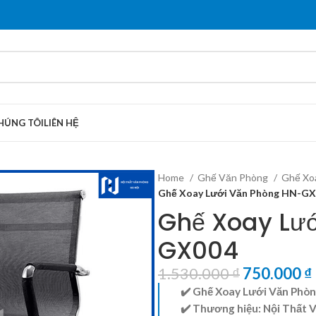
HÚNG TÔI
LIÊN HỆ
Home
Ghế Văn Phòng
Ghế Xo
Ghế Xoay Lưới Văn Phòng HN-G
Ghế Xoay Lư
GX004
1.530.000
₫
750.000
₫
✔️ Ghế Xoay Lưới Văn Ph
✔️ Thương hiệu:
Nội Thất 