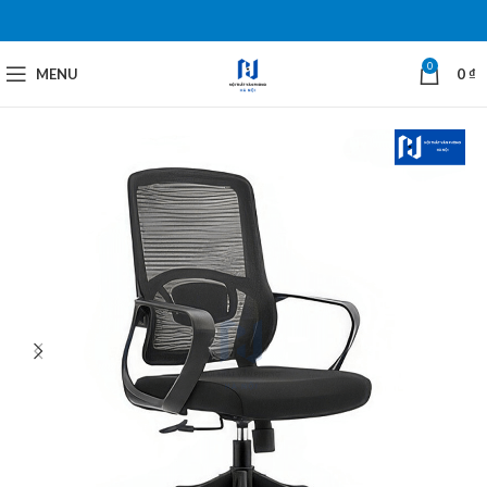
0
MENU
0
₫