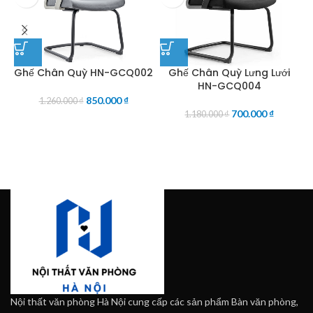
Ghế Chân Quỳ HN-GCQ002
Ghế Chân Quỳ Lưng Lưới
HN-GCQ004
850.000
₫
1.260.000
₫
700.000
₫
1.180.000
₫
Nội thất văn phòng Hà Nội cung cấp các sản phẩm Bàn văn phòng,