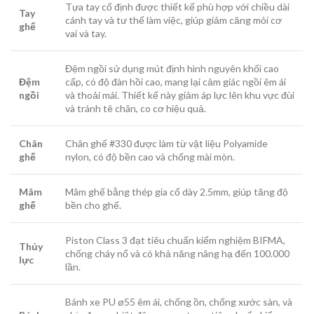
Tựa tay cố định được thiết kế phù hợp với chiều dài
Tay
cánh tay và tư thế làm việc, giúp giảm căng mỏi cơ
ghế
vai và tay.
Đệm ngồi sử dụng mút định hình nguyên khối cao
Đệm
cấp, có độ đàn hồi cao, mang lại cảm giác ngồi êm ái
ngồi
và thoải mái. Thiết kế này giảm áp lực lên khu vực đùi
và tránh tê chân, co cơ hiệu quả.
Chân
Chân ghế #330 được làm từ vật liệu Polyamide
ghế
nylon, có độ bền cao và chống mài mòn.
Mâm
Mâm ghế bằng thép gia cố dày 2.5mm, giúp tăng độ
ghế
bền cho ghế.
Piston Class 3 đạt tiêu chuẩn kiểm nghiệm BIFMA,
Thủy
chống cháy nổ và có khả năng nâng hạ đến 100.000
lực
lần.
Bánh xe PU ø55 êm ái, chống ồn, chống xước sàn, và