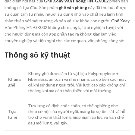
đặc điểm nổi bật của
Ghế Xoay Văn Phòng HN-GX002
phiên bản
không có tựa đầu. Sản phẩm
ghế văn phòng
này đã thu hút được
sự quan tâm từ nhiều người sử dụng nhờ vào chất liệu lành tính
thân thiện với môi trường và bảo vệ sức khỏe con người.
Ghế Xoay
Văn Phòng HN-GX002 không chỉ mang lại trải nghiệm tuyệt vời
cho người dùng mà còn góp phần tạo ra không gian làm việc
chuyên nghiệp và tiện nghi cho các cơ quan, văn phòng công sở.
Thông số kỹ thuật
Khung ghế được làm từ vật liệu Polypropylene +
Khung
Fiberglass, an toàn và nhẹ nhàng, có độ bền cao ngay
ghế
cả khi sử dụng ngoài trời. Vải lưới cao cấp không chỉ
thoáng khí mà còn thân thiện với môi trường.
Tựa lưng cố định chắc chắn, có thể nghiêng nhẹ
Tựa
theo cơ hội của người ngồi, mang lại sự ôm sát và hỗ
lưng
trợ cho vùng thắt lưng, giúp giảm áp lực và hạn chế
đau mỏi lưng, vai, gáy.