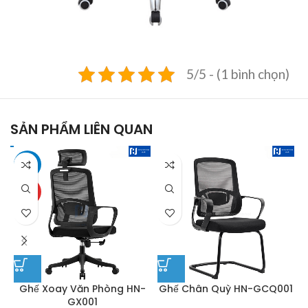
5/5 - (1 bình chọn)
SẢN PHẨM LIÊN QUAN
-13%
HOT
Ghế Xoay Văn Phòng HN-
Ghế Chân Quỳ HN-GCQ001
G
GX001