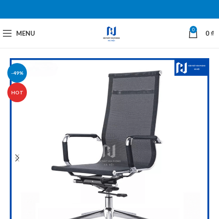
0
MENU
0
₫
-49%
HOT