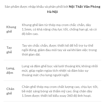
Sản phẩm được nhập khẩu và phân phối bởi
Nội Thất Văn Phòng
Hà Nội
Khung ghế làm từ thép mạ crom chắc chắn, dày
Khung
1.5mm, có khả năng chịu lực tốt, chống han gỉ, và có
ghế
độ bền cao.
Tay vịn chắc chắn, được thiết kế để hỗ trợ tư thế
Tay
ngồi đúng, giảm đau mỏi tay và vai khi làm việc trong
ghế
thời gian dài.
Lưng và đệm ghế bọc vải lưới thoáng khí, không nhồi
Lưng,
mút, giúp ngăn ngừa tích nhiệt và đảm bảo sự
đệm
thoáng mát cho lưng người ngồi.
Chân ghế thép mạ crom chất lượng cao, chịu lực tốt,
Chân
bề mặt sáng bóng và thẩm mỹ cao; ống chân dày
ghế
1.5mm được thiết kế kiểu xoay 360 độ linh hoạt.