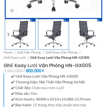
Click to enlarge
Home
Ghế Văn Phòng
Ghế Xoay Văn Phòng
Ghế Xoay Lưới
Ghế Xoay Lưới Văn Phòng HN-GX005
Ghế Xoay Lưới Văn Phòng HN-GX005
1.580.000
₫
800.000
₫
✔️ Ghế Xoay Lưới Văn Phòng HN-GX005
✔️ Thương hiệu:
Nội Thất Văn Phòng Hà Nội
✔️ Chất liệu:
Chân mạ crom, Lưới
✔️ Màu sắc:
Đen
✔️ Kích thước: W490 x D510 x H1080-1170 mm
✔️ Bảo hành:
12 tháng theo tiêu chuẩn nhà máy