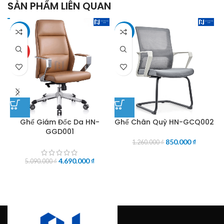
SẢN PHẨM LIÊN QUAN
-8%
-33%
HOT
Ghế Giám Đốc Da HN-
Ghế Chân Quỳ HN-GCQ002
GGD001
850.000
₫
1.260.000
₫
4.690.000
₫
5.090.000
₫