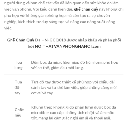
người dùng và hạn chế các vấn đề liên quan đến sức khỏe do làm
việc văn phòng. Với kiểu dáng hiện đại,
ghế chân quỳ
này không chỉ
phù hợp với không gian phòng họp mà còn tạo ra sự chuyên
nghiệp, kích thích tư duy sáng tạo và nâng cao năng suất công
việc.
Ghế Chân Quỳ
Da HN-GCQ018 được nhập khẩu và phân phối
bởi
NOITHATVANPHONGHANOI.com
Tựa
Đệm bọc da microfiber giúp đỡ hõm lưng phù hợp
lưng
với cơ thể, giảm đau mỏi lưng.
Tựa
Tựa đỡ tay được thiết kế phù hợp với chiều dài
đỡ
cánh tay và tư thế làm việc, giúp chống căng mỏi
tay
cơ vai và tay.
Khung thép không gỉ đỡ phần lưng được bọc da
Chất
microfiber cao cấp, chống tích nhiệt và ẩm mốc
liệu
tốt, mang lại cảm giác ngồi êm ái và thoải mái.