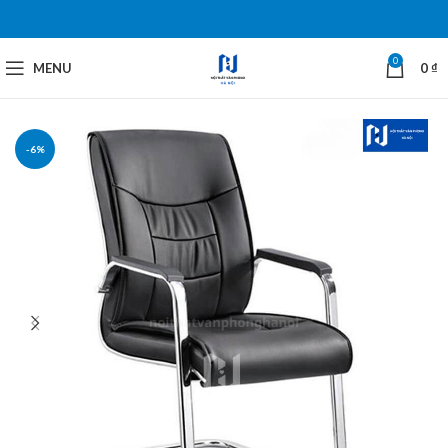
0
MENU
0
₫
-6%