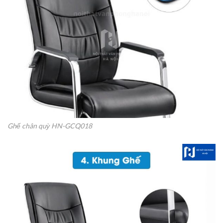
Ghế chân quỳ HN-GCQ018