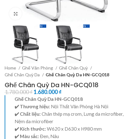
Click to enlarge
Home
Ghế Văn Phòng
Ghế Chân Quỳ
Ghế Chân Quỳ Da
Ghế Chân Quỳ Da HN-GCQ018
Ghế Chân Quỳ Da HN-GCQ018
1.780.000
₫
1.680.000
₫
Ghế Chân Quỳ Da HN-GCQ018
✔️ Thương hiệu:
Nội Thất Văn Phòng Hà Nội
✔️ Chất liệu:
Chân thép mạ crom, Lưng da microfiber,
Nệm da microfiber
✔️ Kích thước:
W620 x D630 x H980 mm
✔️ Màu sắc:
Đen, Nâu