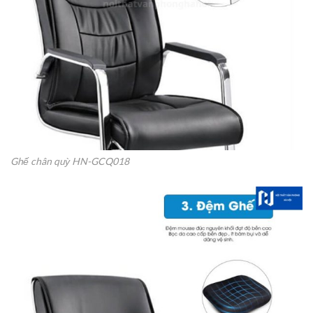
Ghế chân quỳ HN-GCQ018