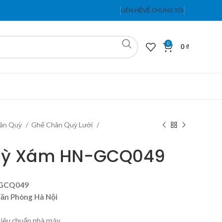
LIÊN HỆ
VỀ CHÚNG TÔI
0
0
₫
ân Quỳ
Ghế Chân Quỳ Lưới
uỳ Xám HN-GCQ049
-GCQ049
Văn Phòng Hà Nội
tiêu chuẩn nhà máy