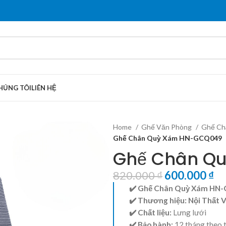
HÚNG TÔI
LIÊN HỆ
Home
Ghế Văn Phòng
Ghế Ch
Ghế Chân Quỳ Xám HN-GCQ049
Ghế Chân Q
820.000
₫
600.000
₫
✔️ Ghế Chân Quỳ Xám HN
✔️ Thương hiệu:
Nội Thất 
✔️ Chất liệu:
Lưng lưới
✔️ Bảo hành:
12 tháng theo 