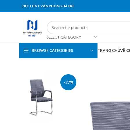
NỘI THẤT VĂN PHÒNG HÀ NỘI
SELECT CATEGORY
BROWSE CATEGORIES
TRANG CHỦ
VỀ C
-27%