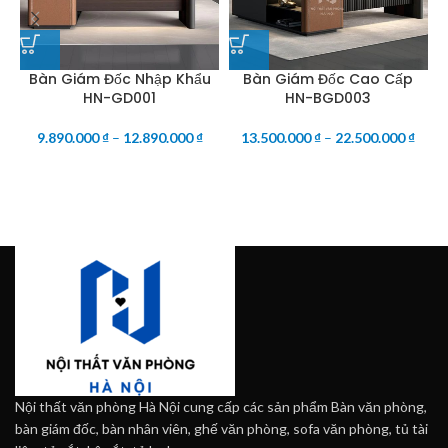
Bàn Giám Đốc Nhập Khẩu
Bàn Giám Đốc Cao Cấp
HN-GD001
HN-BGD003
9.890.000
₫
–
12.890.000
₫
13.500.000
₫
–
22.500.000
₫
Nội thất văn phòng Hà Nội cung cấp các sản phẩm Bàn văn phòng,
bàn giám đốc, bàn nhân viên, ghế văn phòng, sofa văn phòng, tủ tài