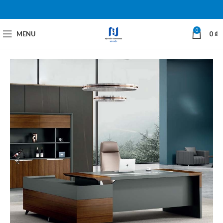
0
MENU
0
₫