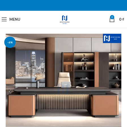
0
MENU
0
₫
-6%