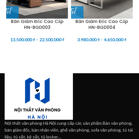
Bàn Giám Đốc Cao Cấp
Bàn Giám Đốc Cao Cấp
HN-BGD003
HN-BGD004
13.500.000
₫
–
22.500.000
₫
3.980.000
₫
–
4.650.000
₫
Nội thất văn phòng Hà Nội cung cấp các sản phẩm Bàn văn phòng,
bàn giám đốc, bàn nhân viên, ghế văn phòng, sofa văn phòng, tủ tài
liệu, tủ sắt, kệ sắt, tủ locker…