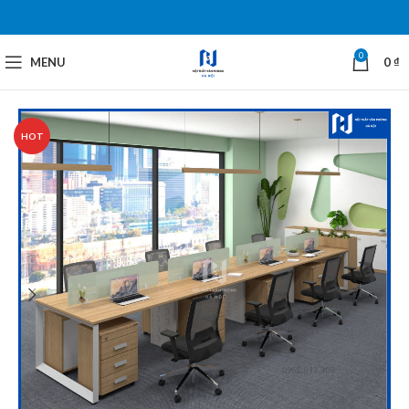
0
MENU
0
₫
HOT