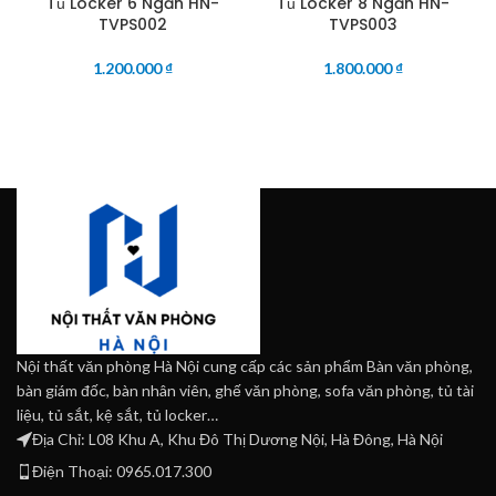
Tủ Locker 6 Ngăn HN-
Tủ Locker 8 Ngăn HN-
TVPS002
TVPS003
1.200.000
₫
1.800.000
₫
Nội thất văn phòng Hà Nội cung cấp các sản phẩm Bàn văn phòng,
bàn giám đốc, bàn nhân viên, ghế văn phòng, sofa văn phòng, tủ tài
liệu, tủ sắt, kệ sắt, tủ locker…
Địa Chỉ: L08 Khu A, Khu Đô Thị Dương Nội, Hà Đông, Hà Nội
Điện Thoại: 0965.017.300