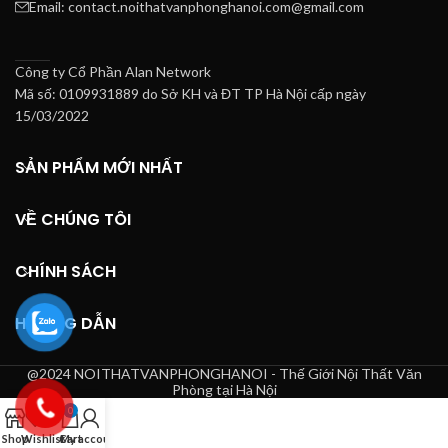
Email: contact.noithatvanphonghanoi.com@gmail.com
Công ty Cổ Phần Alan Network
Mã số: 0109931889 do Sở KH và ĐT TP Hà Nội cấp ngày
15/03/2022
SẢN PHẨM MỚI NHẤT
VỀ CHÚNG TÔI
CHÍNH SÁCH
HƯỚNG DẪN
@2024 NOITHATVANPHONGHANOI - Thế Giới Nội Thất Văn
Phòng tại Hà Nội
0
Shop
Wishlist
Cart
My account