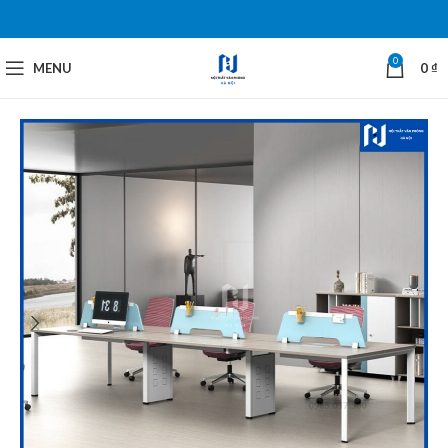
0
MENU
0
₫