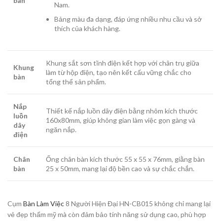
bàn
Nam.
Bảng màu đa dạng, đáp ứng nhiều nhu cầu và sở
thích của khách hàng.
Khung sắt sơn tĩnh điện kết hợp với chân trụ giữa
Khung
làm từ hộp điện, tạo nên kết cấu vững chắc cho
bàn
tổng thể sản phẩm.
Nắp
Thiết kế nắp luồn dây điện bằng nhôm kích thước
luồn
160x80mm, giúp không gian làm việc gọn gàng và
dây
ngăn nắp.
điện
Chân
Ống chân bàn kích thước 55 x 55 x 76mm, giằng bàn
bàn
25 x 50mm, mang lại độ bền cao và sự chắc chắn.
Cụm
Bàn Làm Việc
8 Người Hiện Đại HN-CB015 không chỉ mang lại
vẻ đẹp thẩm mỹ mà còn đảm bảo tính năng sử dụng cao, phù hợp